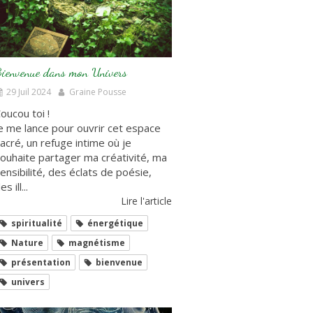
ienvenue dans mon Univers
29 Juil 2024
Graine Pousse
oucou toi !
e me lance pour ouvrir cet espace
acré, un refuge intime où je
ouhaite partager ma créativité, ma
ensibilité, des éclats de poésie,
es ill...
Lire l'article
spiritualité
énergétique
Nature
magnétisme
présentation
bienvenue
univers