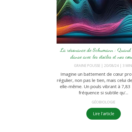
La résonance de Schumann : Quand l
danse avec les étoiles et nos cœ
GRAINE POUSSE
20/08/24
3 MIN
Imagine un battement de cœur pro
régulier, non pas le tien, mais celui d
elle-même. Un pouls vibrant à 7,83
fréquence si subtile qu'...
GÉOBIOLOGIE
Lire l'article