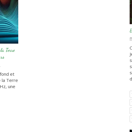
B
C
a Terre
J
urs
s
.
s
s
fond et
d
e la Terre
 Hz, une