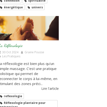
connexion
spiritualité
énergétique
univers
a Réflexologie
30 Oct 2024
Graine Pousse
Les Pratiques
a réflexologie est bien plus qu'un
imple massage. C'est une pratique
olistique qui permet de
econnecter le corps à lui-même, en
timulant des zones préci...
Lire l'article
reflexologie
Réflexologie plantaire pour
entreprises