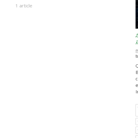
1 article
L
R
Q
B
c
e
I