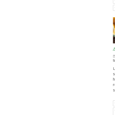
L
L
s
h
r
s