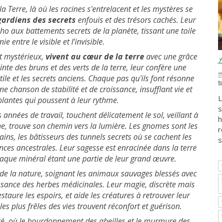
 Terre, là où les racines s'entrelacent et les mystères se
gardiens des secrets
enfouis et des trésors cachés. Leur
cho aux battements secrets de la planète, tissant une toile
e entre le visible et l’invisible.
et mystérieux,
vivent au cœur de la terre
avec une grâce
L
inte des bruns et des verts de la terre, leur confère une
ile et les secrets anciens. Chaque pas qu'ils font résonne
chanson de stabilité et de croissance, insufflant vie et
L
 plantes qui poussent à leur rythme.
s
 années de travail, touchent délicatement le sol, veillant à
h
e, trouve son chemin vers la lumière. Les gnomes sont les
r
ins, les bâtisseurs des tunnels secrets où se cachent les
s
ances ancestrales. Leur sagesse est enracinée dans la terre
aque minéral étant une partie de leur grand œuvre.
de la nature, soignant les animaux sauvages blessés avec
ssance des herbes médicinales. Leur magie, discrète mais
staure les espoirs, et aide les créatures à retrouver leur
les plus frêles des vies trouvent réconfort et guérison.
té, où le bourdonnement des abeilles et le murmure des