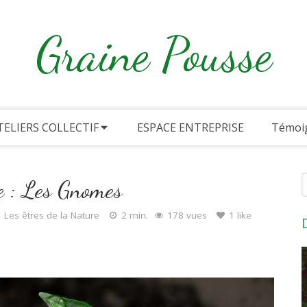
Graine Pousse
TELIERS COLLECTIF
ESPACE ENTREPRISE
Témoi
R
e : Les Gnomes
Les êtres de la Nature
2 min.
178 vues
1 like