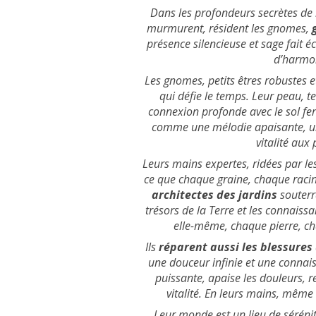
Dans les profondeurs secrètes de la
murmurent, résident les gnomes,
présence silencieuse et sage fait é
d’harmoni
Les gnomes, petits êtres robustes 
qui défie le temps. Leur peau, te
connexion profonde avec le sol fert
comme une mélodie apaisante, une 
vitalité aux
Leurs mains expertes, ridées par les
ce que chaque graine, chaque racin
architectes des jardins
souterra
trésors de la Terre et les connaiss
elle-même, chaque pierre, ch
Ils
réparent aussi les blessures
une douceur infinie et une connai
puissante, apaise les douleurs, re
vitalité. En leurs mains, même 
Leur monde est un lieu de séréni