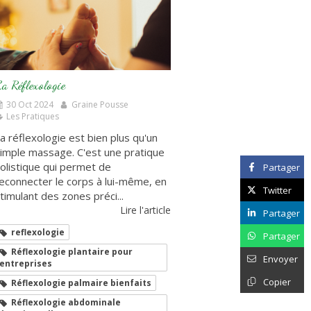
a Réflexologie
30 Oct 2024
Graine Pousse
Les Pratiques
a réflexologie est bien plus qu'un
imple massage. C'est une pratique
olistique qui permet de
Partager
econnecter le corps à lui-même, en
Twitter
timulant des zones préci...
Lire l'article
Partager
reflexologie
Partager
Réflexologie plantaire pour
Envoyer
entreprises
Copier
Réflexologie palmaire bienfaits
Réflexologie abdominale