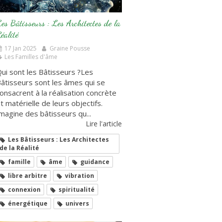
es Bâtisseurs : Les Architectes de la
éalité
17 Jan 2025
Graine Pousse
Les Familles d'âme
ui sont les Bâtisseurs ?Les
âtisseurs sont les âmes qui se
onsacrent à la réalisation concrète
t matérielle de leurs objectifs.
magine des bâtisseurs qu...
Lire l'article
Les Bâtisseurs : Les Architectes
de la Réalité
famille
âme
guidance
libre arbitre
vibration
connexion
spiritualité
énergétique
univers