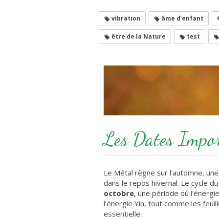
vibration
âme d'enfant
être de la Nature
test
Les Dates Impor
Le Métal règne sur l'automne, une 
dans le repos hivernal. Le cycle 
octobre
, une période où l'énerg
l'énergie Yin, tout comme les feui
essentielle.