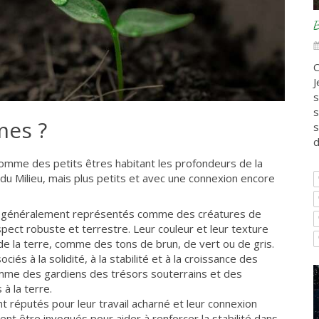
B
C
J
s
s
mes ?
s
d
mme des petits êtres habitant les profondeurs de la
 du Milieu, mais plus petits et avec une connexion encore
généralement représentés comme des créatures de
spect robuste et terrestre. Leur couleur et leur texture
de la terre, comme des tons de brun, de vert ou de gris.
ociés à la solidité, à la stabilité et à la croissance des
omme des gardiens des trésors souterrains et des
à la terre.
réputés pour leur travail acharné et leur connexion
ent être invoqués pour aider à renforcer la stabilité dans