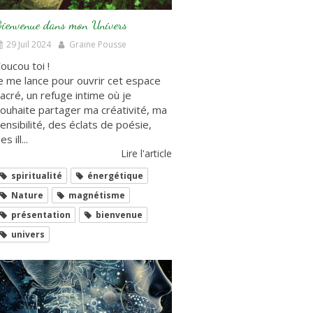
ienvenue dans mon Univers
29 Juil 2024
Graine Pousse
oucou toi !
e me lance pour ouvrir cet espace
acré, un refuge intime où je
ouhaite partager ma créativité, ma
ensibilité, des éclats de poésie,
es ill...
Lire l'article
spiritualité
énergétique
Nature
magnétisme
présentation
bienvenue
univers