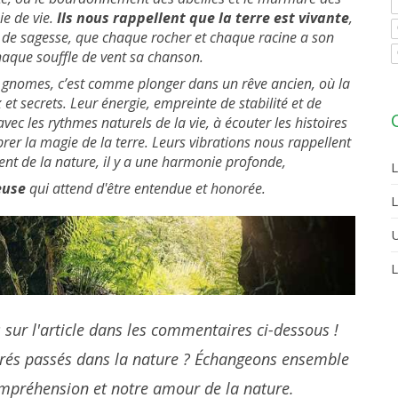
e de vie.
Ils nous rappellent que la terre est vivante
,
t de sagesse, que chaque rocher et chaque racine a son
chaque souffle de vent sa chanson.
x gnomes, c’est comme plonger dans un rêve ancien, où la
t secrets. Leur énergie, empreinte de stabilité et de
vec les rythmes naturels de la vie, à écouter les histoires
brer la magie de la terre. Leurs vibrations nous rappellent
t de la nature, il y a une harmonie profonde,
L
euse
qui attend d'être entendue et honorée.
L
U
L
is sur l'article dans les commentaires ci-dessous !
rés passés dans la nature ? Échangeons ensemble
ompréhension et notre amour de la nature.